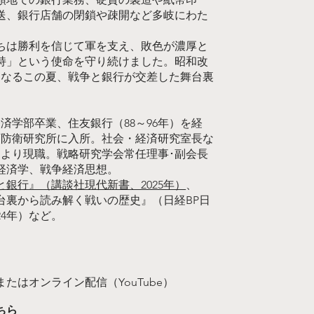
送、銀行店舗の閉鎖や疎開など多岐にわた
ちは勝利を信じて軍を支え、敗色が濃厚と
持」という使命を守り続けました。昭和改
目となるこの夏、戦争と銀行が交差した舞台裏
学経済学部卒業、住友銀行（88～96年）を経
衛庁防衛研究所に入所。社会・経済研究室長な
4月より現職。戦略研究学会常任理事･副会長
経済学、戦争経済思想。
と銀行』（講談社現代新書、2025年）
、
台裏から読み解く戦いの歴史』（日経BP日
24年）など。
たはオンライン配信（YouTube）
ちら