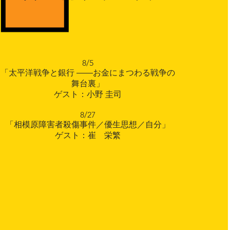
8/5
「太平洋戦争と銀行 ――お金にまつわる戦争の
舞台裏」
ゲスト：小野 圭司
8/27
「相模原障害者殺傷事件／優生思想／自分」
ゲスト：崔 栄繁