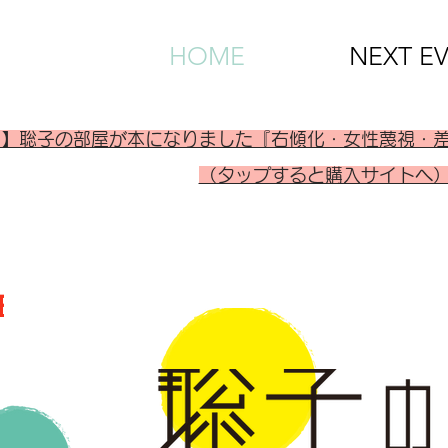
HOME
NEXT E
刊】聡子の部屋が本になりました『右傾化・女性蔑視・
（タップすると購入サイトへ
ETS
ETS