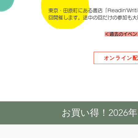
東京・田原町にある書店「Readin’Writ
回開催します。途中の回だけの参加も大
＜過去のイベン
オンライン
お買い得！202