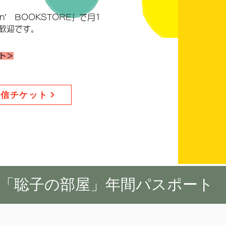
in’ BOOKSTORE」で月1
歓迎です。
ト＞
配信チケット
6年「聡子の部屋」年間パスポート