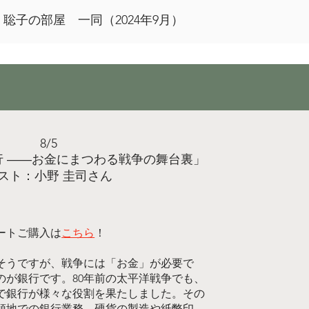
4年9月）
8/5
行 ――お金にまつわる戦争の舞台裏」
スト：小野 圭司さん
ートご購入は
こちら
！
そうですが、戦争には「お金」が必要で
のが銀行です。80年前の太平洋戦争でも、
で銀行が様々な役割を果たしました。その
領地での銀行業務、硬貨の製造や紙幣印