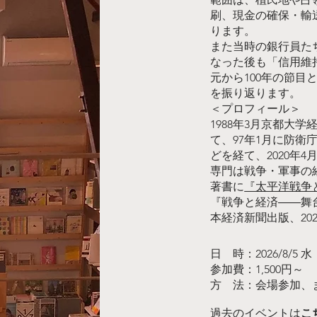
刷、現金の確保・輸
ります。
また当時の銀行員た
なった後も「信用維
元から100年の節
を振り返ります。
＜プロフィール＞
1988年3月京都大
て、97年1月に防
どを経て、2020年
専門は戦争・軍事の
著書に
『太平洋戦争
『戦争と経済――舞
本経済新聞出版、20
日 時：2026/8/5 水
参加費：1,500円～
方 法：会場参加、ま
​​過去のイベントは
こ