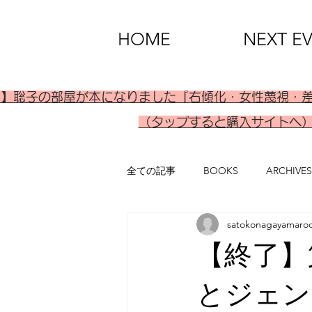
HOME
NEXT E
刊】聡子の部屋が本になりました『右傾化・女性蔑視・
（タップすると購入サイトへ
全ての記事
BOOKS
ARCHIVES
satokonagayamaro
【終了】
とジェン