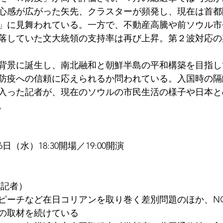
心感が広がった矢先、クラスターが頻発し、現在は首都
」に見舞われている。一方で、不動産高騰や前ソウル市
落していた文大統領の支持率は再び上昇。第２波対応の
背景に誕生し、南北融和と朝鮮半島の平和構築を目指し
防疫への信頼に応えられるか問われている。入国時の隔
入った記者が、現在のソウルの市民生活の様子や日本と
。
6日（水）18:30開場／19:00開演
 記者）
ピーチなど在日コリアンを取り巻く差別問題のほか、N
の取材を続けている