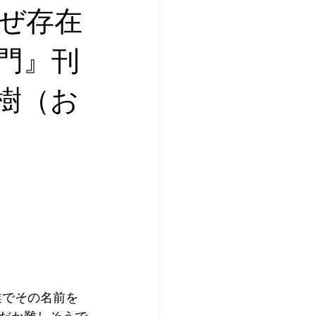
ぜ存在
門』刊
樹（お
業でその名前を