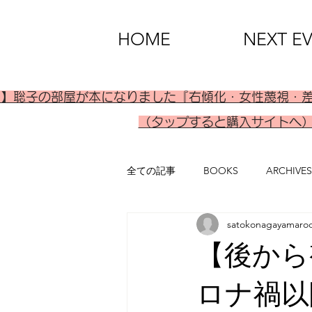
HOME
NEXT E
刊】聡子の部屋が本になりました『右傾化・女性蔑視・
（タップすると購入サイトへ
全ての記事
BOOKS
ARCHIVES
satokonagayamaro
【後から
ロナ禍以