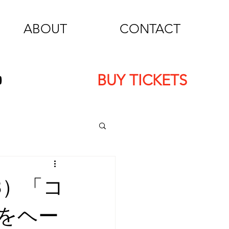
ABOUT
CONTACT
BUY TICKETS
8）「コ
をヘー