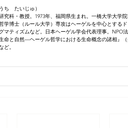
うち　たいじゅ）
研究科・教授。1973年、福岡県生まれ。一橋大学大学
哲学博士（ルール大学）専攻はヘーゲルを中心とするド
グマティズムなど。日本ヘーゲル学会代表理事。NPO
生命と自然—ヘーゲル哲学における生命概念の諸相』（
）など。