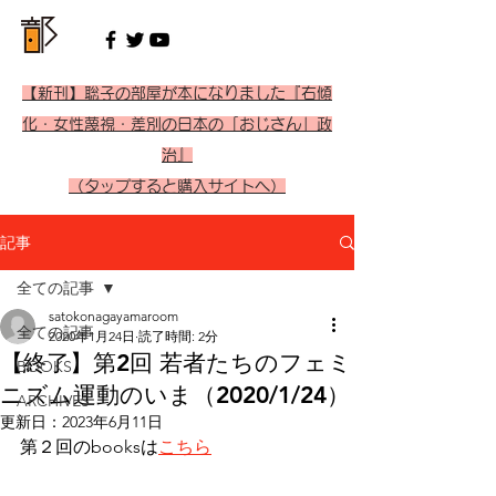
【新刊】聡子の部屋が本になりました『右傾
化・女性蔑視・差別の日本の「おじさん」政
治』
（タップすると購入サイトへ）
記事
全ての記事
satokonagayamaroom
全ての記事
2020年1月24日
読了時間: 2分
【終了】第2回 若者たちのフェミ
BOOKS
ニズム運動のいま（2020/1/24）
ARCHIVES
更新日：
2023年6月11日
第２回のbooksは
こちら