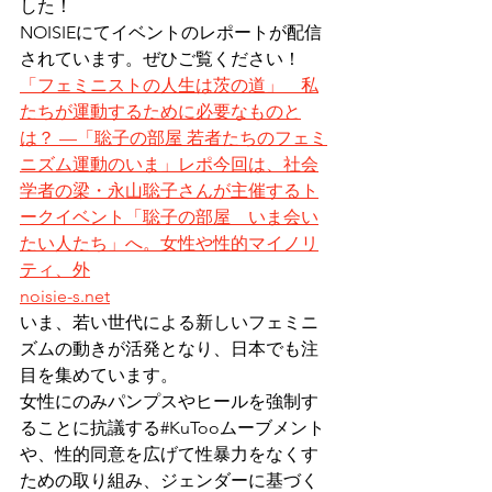
した！
NOISIEにてイベントのレポートが配信
されています。ぜひご覧ください！
「フェミニストの人生は茨の道」　私
たちが運動するために必要なものと
は？ —「聡子の部屋 若者たちのフェミ
ニズム運動のいま」レポ今回は、社会
学者の梁・永山聡子さんが主催するト
ークイベント「聡子の部屋　いま会い
たい人たち」へ。女性や性的マイノリ
ティ、外
noisie-s.net
いま、若い世代による新しいフェミニ
ズムの動きが活発となり、日本でも注
目を集めています。
女性にのみパンプスやヒールを強制す
ることに抗議する#KuTooムーブメント
や、性的同意を広げて性暴力をなくす
ための取り組み、ジェンダーに基づく