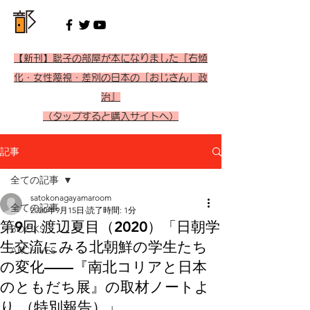
【新刊】聡子の部屋が本になりました『右傾
化・女性蔑視・差別の日本の「おじさん」政
治』
（タップすると購入サイトへ）
記事
全ての記事
satokonagayamaroom
全ての記事
2020年9月15日
読了時間: 1分
第9回 渡辺夏目（2020）「日朝学
BOOKS
生交流にみる北朝鮮の学生たち
ARCHIVES
の変化——『南北コリアと日本
のともだち展』の取材ノートよ
り （特別報告）」