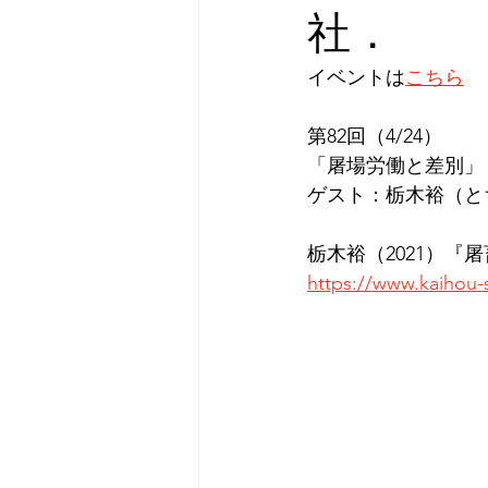
社．
イベントは
こちら
第82回（4/24）
「屠場労働と差別」
ゲスト：栃木裕（と
栃木裕（2021）
https://www.kaihou