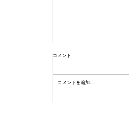
コメント
コメントを追加…
第110回工藤春香「ここを北
極星とする」カプカプ川和．