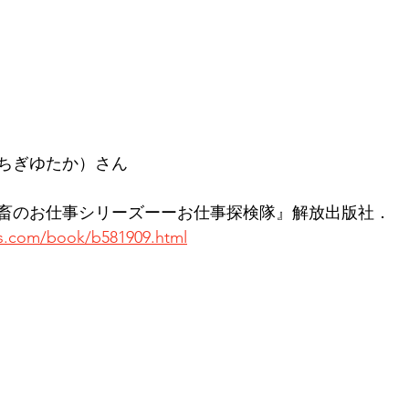
ちぎゆたか）さん
『屠畜のお仕事シリーズーーお仕事探検隊』解放出版社．
-s.com/book/b581909.html