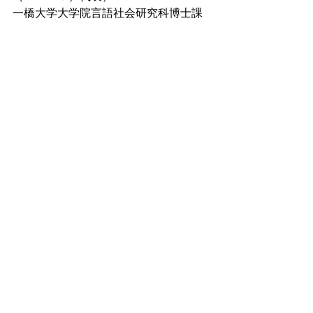
一橋大学大学院言語社会研究科博士課
程在籍。レイシズム研究。著書に、
『日本型ヘイトスピーチとは何か―社
会を破壊するレイシズムの登場』（影
書房、2016年）がある。
ツイッター：https://twitter.com/rysyrys
イベント
レイシズム
ARCHIVES
すべて表示
最新記事