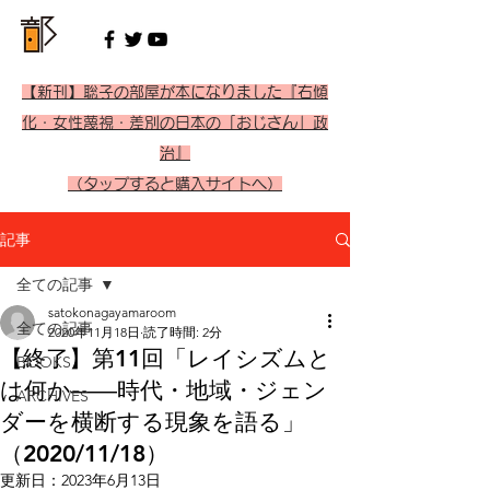
【新刊】聡子の部屋が本になりました『右傾
化・女性蔑視・差別の日本の「おじさん」政
治』
（タップすると購入サイトへ）
記事
全ての記事
satokonagayamaroom
全ての記事
2020年11月18日
読了時間: 2分
【終了】第11回「レイシズムと
BOOKS
は何か――時代・地域・ジェン
ARCHIVES
ダーを横断する現象を語る」
（2020/11/18）
更新日：
2023年6月13日