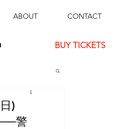
ABOUT
CONTACT
BUY TICKETS
日)
──警