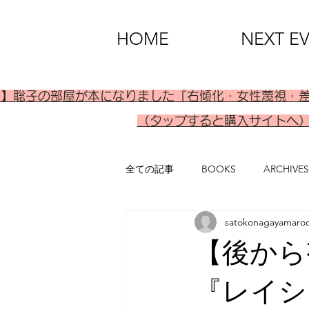
HOME
NEXT E
刊】聡子の部屋が本になりました『右傾化・女性蔑視・
（タップすると購入サイトへ
全ての記事
BOOKS
ARCHIVES
satokonagayamaro
【後から
『レイシ