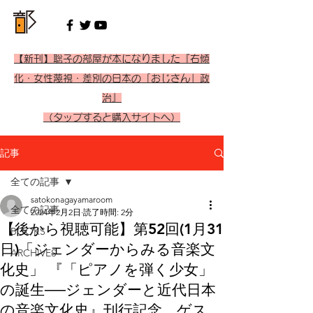
【新刊】聡子の部屋が本になりました『右傾
化・女性蔑視・差別の日本の「おじさん」政
治』
（タップすると購入サイトへ）
記事
全ての記事
satokonagayamaroom
全ての記事
2024年2月2日
読了時間: 2分
【後から視聴可能】第52回(1月31
BOOKS
日)「ジェンダーからみる音楽文
ARCHIVES
化史」 『「ピアノを弾く少女」
の誕生──ジェンダーと近代日本
の音楽文化史』刊行記念 ゲス